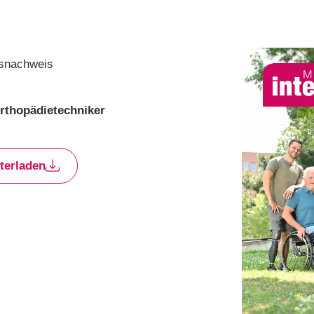
gsnachweis
rthopädietechniker
terladen