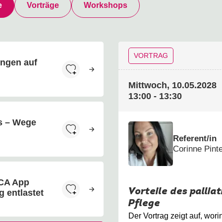
e
Vorträge
Workshops
VORTRAG
ngen auf
Mittwoch, 10.05.2028
13:00 - 13:30
s – Wege
Referent/in
Corinne Pint
ICA App
Vorteile des palli
g entlastet
Pflege
Der Vortrag zeigt auf, wor