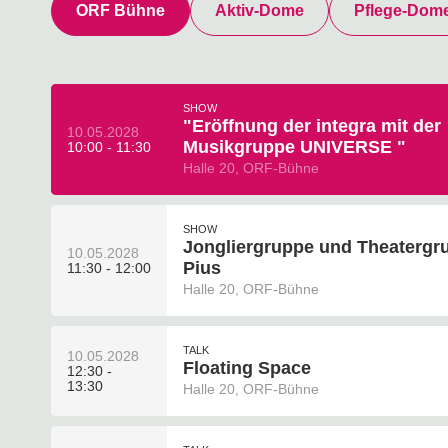
ORF Bühne
Aktiv-Dome
Pflege-Dom
SHOW
"Eröffnung der integra mit der
10.05.2028
Musikgruppe UNIVERSE "
10:00 - 11:30
Halle 20, ORF-Bühne
SHOW
Jongliergruppe und Theatergru
10.05.2028
Pius
11:30 - 12:00
Halle 20, ORF-Bühne
TALK
10.05.2028
Floating Space
12:30 -
13:30
Halle 20, ORF-Bühne