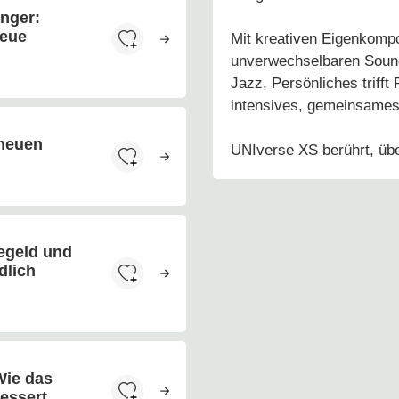
nger:
neue
Mit kreativen Eigenkomp
unverwechselbaren Soun
Jazz, Persönliches trifft
intensives, gemeinsames 
 neuen
UNIverse XS
berührt, übe
gegeld und
dlich
Wie das
essert.