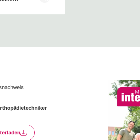
gsnachweis
rthopädietechniker
terladen