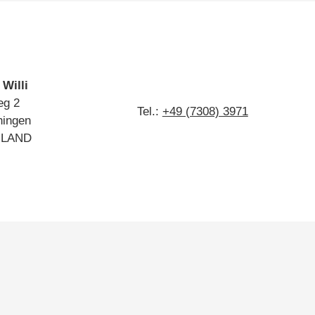
 Willi
eg 2
Tel.:
+49 (7308) 3971
hingen
LAND